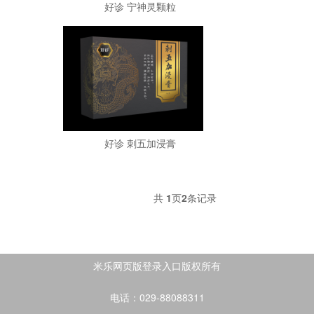
好诊 宁神灵颗粒
好诊 刺五加浸膏
共
1
页
2
条记录
米乐网页版登录入口版权所有
电话：029-88088311